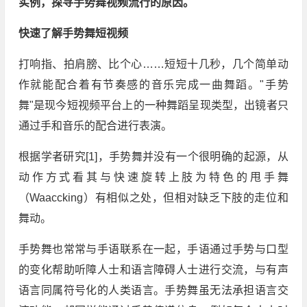
实例，探寻手势舞视频流行的原因。
快速了解手势舞短视频
打响指、拍肩膀、比个心……短短十几秒，几个简单动
作就能配合着有节奏感的音乐完成一曲舞蹈。"手势
舞"是现今短视频平台上的一种舞蹈呈现类型，出镜者只
通过手和音乐的配合进行表演。
根据学者研究[1]，手势舞并没有一个很明确的起源，从
动作方式看其与快速旋转上肢为特色的甩手舞
（Waaccking）有相似之处，但相对缺乏下肢的走位和
舞动。
手势舞也常常与手语联系在一起，手语通过手势与口型
的变化帮助听障人士和语言障碍人士进行交流，与有声
语言同属符号化的人类语言。手势舞虽无法承担语言交