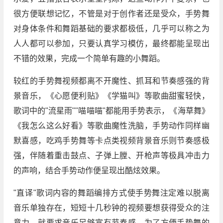
很方便联想记忆，不管是对于创作者还是受众，手势舞
对身体条件和舞蹈基础的要求都极低，几乎可以称之为
人人都可以参加，只要认真学习模仿，最终都能呈现出
不错的效果，完成一个简单有趣的小舞蹈。
较红的手势舞视频都离不开魔性、抓耳和节奏感强的背
景音乐，《心愿便利贴》《学猫叫》等歌曲甜蜜轻快，
歌词中的"流星雨""喵喵喵"都能用手势表示，《海草舞》
《我怎么这么好看》等歌曲魔性洗脑，手势动作同样幽
默喜感，吃鸡手势舞等卡点类视频背景音乐则节奏感极
强，伴随着重击鼓点、子弹上膛、开枪声等极具冲击力
的声响，结合手势动作便呈现出酷炫效果。
"直译"歌词内容的舞蹈编排方式使手势舞注定难以脱离
音乐单独存在，短短十几秒钟的视频要想获得受众的注
意力，就要求音乐足够富有节奏感，为了方便手势舞的