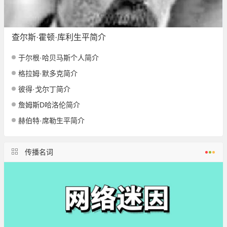
查尔斯·霍顿·库利生平简介
于尔根·哈贝马斯个人简介
格拉姆·默多克简介
彼得·戈尔丁简介
詹姆斯D哈洛伦简介
赫伯特·席勒生平简介
传播名词