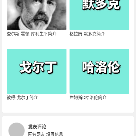
查尔斯·霍顿·库利生平简介
格拉姆·默多克简介
彼得·戈尔丁简介
詹姆斯D哈洛伦简介
发表评论
匿名网友
填写信息