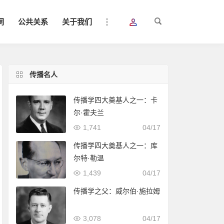
词
公共关系
关于我们
传播名人
传播学四大奠基人之一：卡
尔·霍夫兰
1,741
04/17
传播学四大奠基人之一：库
尔特·勒温
1,439
04/17
传播学之父：威尔伯·施拉姆
3,078
04/17