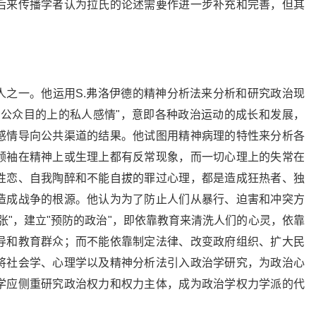
后来传播学者认为拉氏的论述需要作进一步补充和完善，但其
人之一。他运用S.弗洛伊德的精神分析法来分析和研究政治现
在公众目的上的私人感情"，意即各种政治运动的成长和发展，
感情导向公共渠道的结果。他试图用精神病理的特性来分析各
领袖在精神上或生理上都有反常现象，而一切心理上的失常在
性恋、自我陶醉和不能自拔的罪过心理，都是造成狂热者、独
造成战争的根源。他认为为了防止人们从暴行、迫害和冲突方
张"，建立"预防的政治"，即依靠教育来清洗人们的心灵，依靠
导和教育群众；而不能依靠制定法律、改变政府组织、扩大民
将社会学、心理学以及精神分析法引入政治学研究，为政治心
学应侧重研究政治权力和权力主体，成为政治学权力学派的代