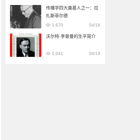
传播学四大奠基人之一：拉
扎斯菲尔德
1,670
04/18
沃尔特·李普曼的生平简介
1,041
04/19