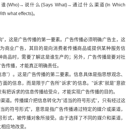
o)→说什么(Says What)→通过什么渠道(In Which
what effects)。
机构"，这是广告传播的第一要素。广告传播必须明确广告主，这
为商业广告，其目的是向消费者传播商品或提供某种服务信
种商品时，需要了解这是谁生产的；另外，广告传播是要对社
广告传播，才能真正明确责任。
"信息"）。这是广告传播的第二要素。信息具体是指思想观念、
面的信息，而是限于广告所"诉求"的信息。"诉求"就是"意欲
主只有把诉求的信息传播给受众，才能实现广告传播的目的。
的渠道。传播媒介把信息转化为"适当的符号形式"，只有经过这
适当的符号形式"，意思是指广告传播通过特定的媒介或渠道，
号形式，被传播对象所接受。由于选择了不同的媒介和渠道，
之相应地改变。