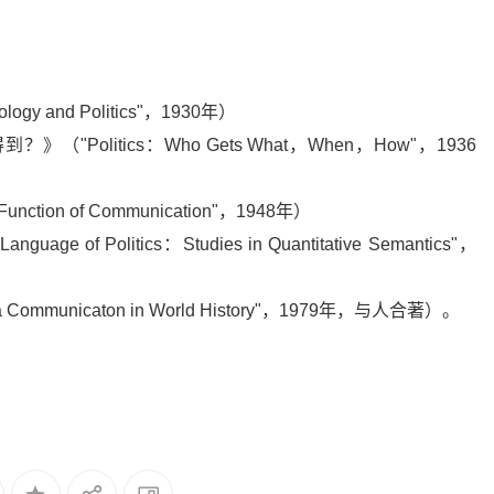
y and Politics"，1930年）
olitics：Who Gets What，When，How"，1936
ction of Communication"，1948年）
 Politics：Studies in Quantitative Semantics"，
municaton in World History"，1979年，与人合著）。