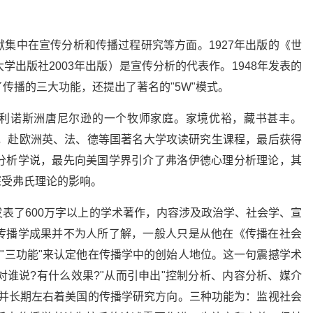
集中在宣传分析和传播过程研究等方面。1927年出版的《世
出版社2003年出版）是宣传分析的代表作。1948年发表的
传播的三大功能，还提出了著名的"5W"模式。
国伊利诺斯洲唐尼尔逊的一个牧师家庭。家境优裕，藏书甚丰。
后，赴欧洲英、法、德等国著名大学攻读研究生课程，最后获得
分析学说，最先向美国学界引介了弗洛伊德心理分析理论，其
也深受弗氏理论的影响。
表了600万字以上的学术著作，内容涉及政治学、社会学、宣
传播学成果并不为人所了解，一般人只是从他在《传播在社会
话"、"三功能"来认定他在传播学中的创始人地位。这一句震撼学术
对谁说?有什么效果?"从而引申出"控制分析、内容分析、媒介
，并长期左右着美国的传播学研究方向。三种功能为：监视社会