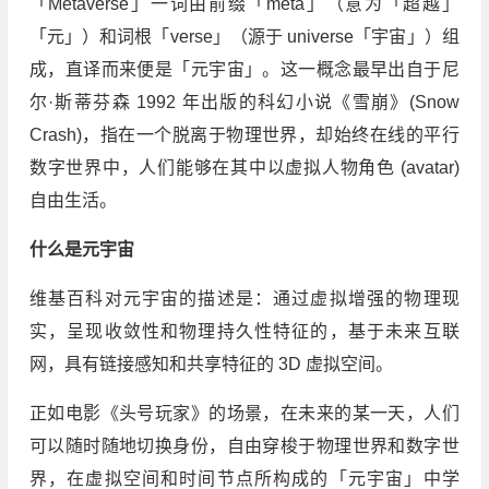
「Metaverse」一词由前缀「meta」（意为「超越」
「元」）和词根「verse」（源于 universe「宇宙」）组
成，直译而来便是「元宇宙」。这一概念最早出自于尼
尔·斯蒂芬森 1992 年出版的科幻小说《雪崩》(Snow
Crash)，指在一个脱离于物理世界，却始终在线的平行
数字世界中，人们能够在其中以虚拟人物角色 (avatar)
自由生活。
什么是元
宇宙
维基百科对元宇宙的描述是：通过虚拟增强的物理现
实，呈现收敛性和物理持久性特征的，基于未来互联
网，具有链接感知和共享特征的 3D 虚拟空间。
正如电影《头号玩家》的场景，在未来的某一天，人们
可以随时随地切换身份，自由穿梭于物理世界和数字世
界，在虚拟空间和时间节点所构成的「元宇宙」中学