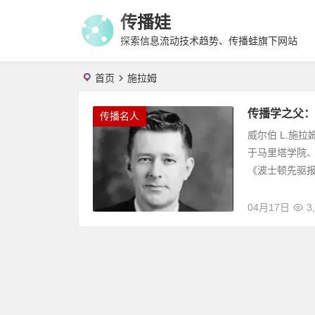
传播娃
探索信息流动技术趋势、传播蛙旗下网站
首页
施拉姆
传播学之父：
传播名人
威尔伯 L.施拉姆
于马里塔学院
《波士顿先驱报》
04月17日
3