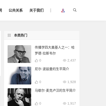
词
公共关系
关于我们
本类热门
传播学四大奠基人之一：哈
罗德·拉斯韦尔
0
2,437
尼尔·波兹曼的生平简介
0
1,928
马歇尔·麦克卢汉的生平简介
0
1,917