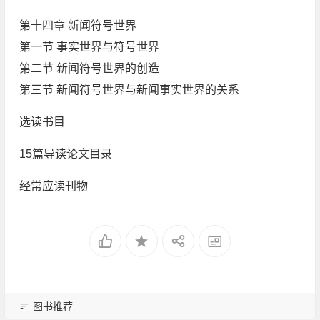
第十四章 新闻符号世界
第一节 事实世界与符号世界
第二节 新闻符号世界的创造
第三节 新闻符号世界与新闻事实世界的关系
选读书目
15篇导读论文目录
经常应读刊物
图书推荐