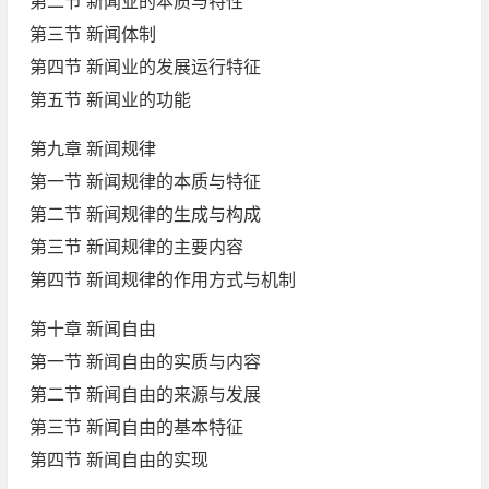
第二节 新闻业的本质与特性
第三节 新闻体制
第四节 新闻业的发展运行特征
第五节 新闻业的功能
第九章 新闻规律
第一节 新闻规律的本质与特征
第二节 新闻规律的生成与构成
第三节 新闻规律的主要内容
第四节 新闻规律的作用方式与机制
第十章 新闻自由
第一节 新闻自由的实质与内容
第二节 新闻自由的来源与发展
第三节 新闻自由的基本特征
第四节 新闻自由的实现