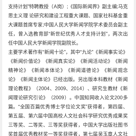
支持计划”特聘教授（A岗）;《国际新闻界》副主编;马克
思主义理 论研究和建设工程重大课题、国家社科基金重
大课题首席专家;中国人民大学新闻学院学术委员会副主
任，曾入选教育部“新世纪优秀人才支持计划”，两次出
任中国人民大学新闻学院副院长。
主要学术著作有“新闻十论”，其中“九论”《新闻事实论》
《新闻价值论》《新闻真实论》《新闻活动论》《新闻
精神论》《新闻本体论》《新闻道德论》《新闻观念
论》《新闻主体论》已经出版。另出版本科教材《新闻
理论教程》（2004、2009、2014）、研究生教材《新
闻理论研究引论》（2009）。中国知网收入论文200多
篇。“全国百篇优秀博士学位论文奖”获得者，第四届、
第五届、第六届中国高校人文社会科学研究优秀成果奖
三等奖、二等奖、三等奖获得者，中国大学出版社图书
奖首届优秀教材奖一等奖获得者，第七届吴玉章人文社