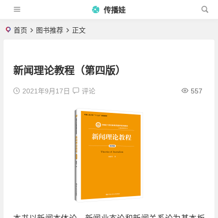
传播娃
首页
图书推荐
正文
新闻理论教程（第四版）
2021年9月17日
评论
557