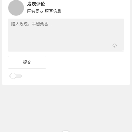
发表评论
匿名网友
填写信息