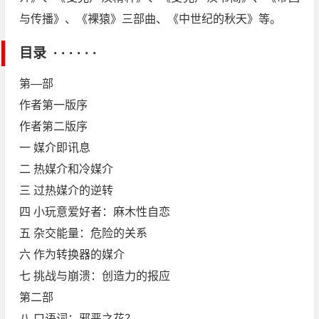
与传播》、《裸猿》三部曲、《中世纪的秋天》等。
目录 · · · · · ·
第—部
作者第一版序
作者第二版序
一 媒介即讯息
二 热媒介和冷媒介
三 过热媒介的逆转
四 小玩意爱好者：麻木性自恋
五 杂交能量：危险的关系
六 作为转换器的媒介
七 挑战与崩溃：创造力的报应
第二部
八 口语词：邪恶之花？