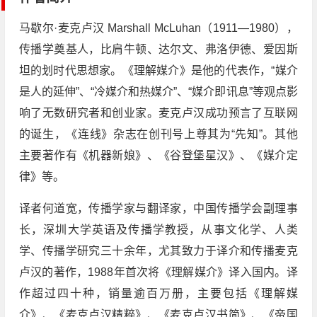
马歇尔·麦克卢汉 Marshall McLuhan（1911—1980），
传播学奠基人，比肩牛顿、达尔文、弗洛伊德、爱因斯
坦的划时代思想家。《理解媒介》是他的代表作，“媒介
是人的延伸”、“冷媒介和热媒介”、“媒介即讯息”等观点影
响了无数研究者和创业家。麦克卢汉成功预言了互联网
的诞生，《连线》杂志在创刊号上尊其为“先知”。其他
主要著作有《机器新娘》、《谷登堡星汉》、《媒介定
律》等。
译者何道宽，传播学家与翻译家，中国传播学会副理事
长，深圳大学英语及传播学教授，从事文化学、人类
学、传播学研究三十余年，尤其致力于译介和传播麦克
卢汉的著作，1988年首次将《理解媒介》译入国内。译
作超过四十种，销量逾百万册，主要包括《理解媒
介》、《麦克卢汉精粹》、《麦克卢汉书简》、《帝国