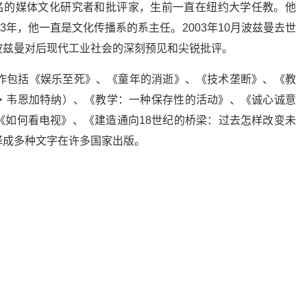
界著名的媒体文化研究者和批评家，生前一直在纽约大学任教。他
3年，他一直是文化传播系的系主任。2003年10月波兹曼去世
波兹曼对后现代工业社会的深刻预见和尖锐批评。
著作包括《娱乐至死》、《童年的消逝》、《技术垄断》、《教
・韦恩加特纳）、《教学：一种保存性的活动》、《诚心诚意
《如何看电视》、《建造通向18世纪的桥梁：过去怎样改变未
译成多种文字在许多国家出版。