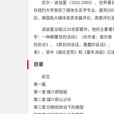
尼尔・波兹曼（1931-2003），世
在纽约大学首创了媒体生态学专业。直到200
后，美国各大媒体发表多篇评论，高度评价
波兹曼出版过20余部著作。他的主要
学：一种颠覆性的活动》（合作者：查尔斯
的反对》、《疯狂的谈话，愚蠢的谈话》、
来》。其中《娱乐至死》和《童年消逝》已
目录
前言
第一篇
第一章 媒介即隐喻
第二章 媒介即认识论
第三章 印刷机统治下的美国