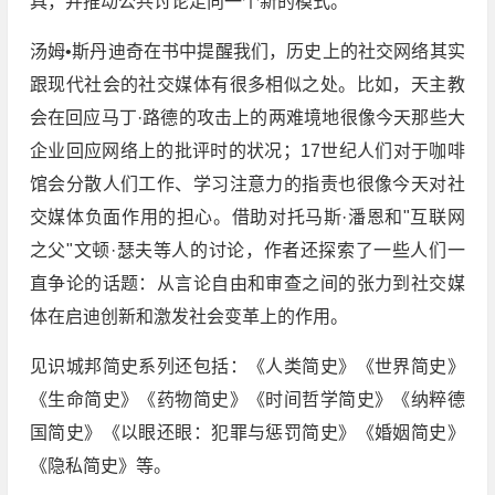
具，并推动公共讨论走向一个新的模式。
汤姆•斯丹迪奇在书中提醒我们，历史上的社交网络其实
跟现代社会的社交媒体有很多相似之处。比如，天主教
会在回应马丁·路德的攻击上的两难境地很像今天那些大
企业回应网络上的批评时的状况；17世纪人们对于咖啡
馆会分散人们工作、学习注意力的指责也很像今天对社
交媒体负面作用的担心。借助对托马斯·潘恩和"互联网
之父"文顿·瑟夫等人的讨论，作者还探索了一些人们一
直争论的话题：从言论自由和审查之间的张力到社交媒
体在启迪创新和激发社会变革上的作用。
见识城邦简史系列还包括：《人类简史》《世界简史》
《生命简史》《药物简史》《时间哲学简史》《纳粹德
国简史》《以眼还眼：犯罪与惩罚简史》《婚姻简史》
《隐私简史》等。