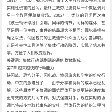
1992年，《波士顿环球报》爆出天主教牧师波特对儿童
实施性侵害的丑闻，最终主教劳把波特从一个教区调到
另一个教区便草草收场。2002年，类似的丑闻再次由
《波士顿环球报》引爆，同样的情节，同样的媒体，甚
至是同一位主教，事件的结局却大不相同：罪犯盖根被
绳之以法，试图包庇的主教迫于公众压力也引咎辞职。
正是社会性工具消除了集体行动的障碍，实现了信息共
享，方便了人们改变世界。
关键词：集体行动 端到端的通信 群体形成
第7章 越来越快的行动能力
快闪族、恐怖分子、闪电战、愤怒旅客和学生的维权行
动、中东的激进分子……由于分享和协调的成本已经瓦
解，这些原本互不协调的弱势群体开始以更快的速度和
更有效的方式共同工作，对抗强势对手。现在实时的协
调也将越多地取代事先的安排，群体行为的组织过程可