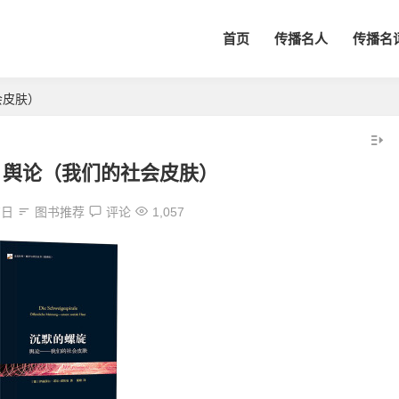
首页
传播名人
传播名
会皮肤）
：舆论（我们的社会皮肤）
7日
图书推荐
评论
1,057