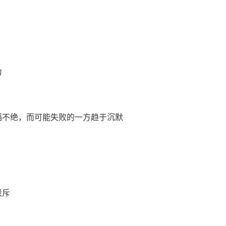
力
滔不绝，而可能失败的一方趋于沉默
驳斥