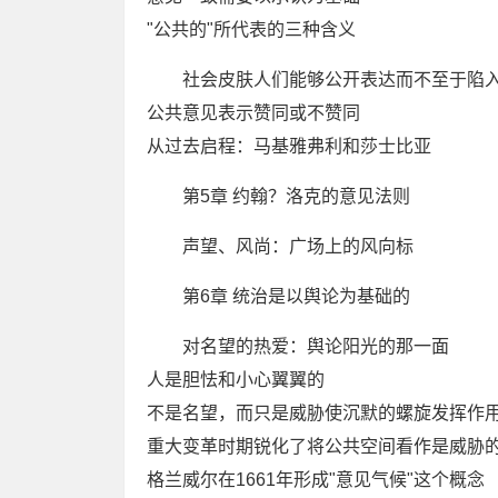
"公共的"所代表的三种含义
社会皮肤人们能够公开表达而不至于陷
公共意见表示赞同或不赞同
从过去启程：马基雅弗利和莎士比亚
第5章 约翰？洛克的意见法则
声望、风尚：广场上的风向标
第6章 统治是以舆论为基础的
对名望的热爱：舆论阳光的那一面
人是胆怯和小心翼翼的
不是名望，而只是威胁使沉默的螺旋发挥作
重大变革时期锐化了将公共空间看作是威胁
格兰威尔在1661年形成"意见气候"这个概念