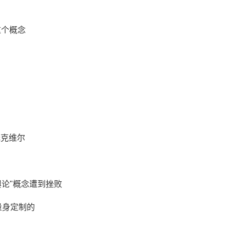
这个概念
托克维尔
舆论"概念遭到挫败
量身定制的