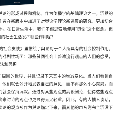
舆论的形成过程和机制。作为传播学的基础理论之一，沉默的
作者在新版本中加进了对舆论学理论新进展的研究，更加切合
本。在日常生活中，我们不假思索地使用"舆论"这个概念。但
们的社会生活发挥哪些作用呢？
们的社会皮肤》里描绘了舆论对于个人所具有的社会控制作用。
的戏剧性场面：那些赞同社会上普遍流行观点的人们的感受，
想法和恐惧。
他们周围的世界，并且记录下来其中的增减变化。当人们看到自
，他们就会公开地发表自己的意见，而不再那么小心翼翼。而
们就会保持沉默。通过对某些观点的高谈阔论，使得这些观点
出来讨论的观点也更显得无足轻重。因此，有的人插入谈话，
谈论的观点被作为舆论确定下来，而其他的声音则完全沉没下