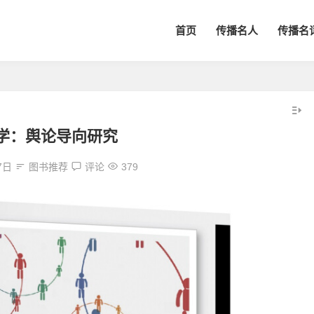
首页
传播名人
传播名
学：舆论导向研究
7日
图书推荐
评论
379