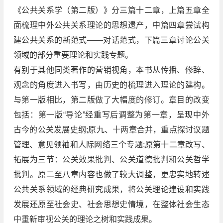
《公共关系学（第二版）》分三篇十二章，上篇五章全
面梳理中外公共关系理论的思想遗产，中篇四章尝试构
建公共关系的新范式——对话范式，下篇三章讨论公关
领域的部分重要理论和实践专题。
有别于其他同类著作的营销视角，本书从传播、修辞、
观念的角度进入书写，由历史的梳理进入理论的建构。
与第一版相比，第二版做了大幅度的修订。章目的改变
包括：第一版“导论”经重写后调整为第一章，呈现中外
古今的公关发展史纲;原九、十两章合并，重点探讨议题
管理、意见领袖和人际网络三个专题;原第十二章改写、
拓展为三节：公关效果批判、公关道德批判和公关哲学
批判。原二至八章内容也做了较大调整，更忠实地转述
公共关系领域的经典研究成果，将公关理论建设和实践
发展还原至社会史、社会思想史情境，在整体社会生态
中重新审视公关的理论之树和实践成果。