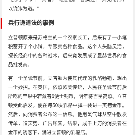
以诡诈为道。"
兵行诡道法的事例
立普顿原来是苏格兰的一个农家长工，后来有了一小笔
积蓄开了个小铺，专贩卖各种食品。这个人头脑灵活，
擅长经商中的各种战术，后来竟发展成了显赫世界的食
品批发商。
有一个圣诞节前，立普顿为使其代理的乳酪畅销，想出
一个妙招。在英国，依照欧美传统，人民在圣诞节前后
所吃的苹果中若藏有6便士铜币，明年将吉星高照。立普
顿受此启发，便在每50块乳酪中择一装进一英镑金币。
然后，向消费者公布这一信息。他用氢气球从空中散发
传单，造声势、广告顾客。结果，成千上万的消费者在
金币的诱惑下，涌进立普顿的乳酪店。