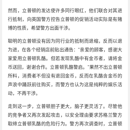
然而，立普顿的发达使许多同行眼红，他们联合对其进
行抵制，向英国警方控告立普顿的促销活动实际是有赌
博的性质，希望警方出面干涉。
聪明的立普顿没有因为同行业的抵制而退缩，反而以退
为进，在各个经销店前贴出通告："亲爱的顾客，感谢大
家爱用立普顿乳酪。但若发现乳酪中有金币者，请将金
币送回，谢谢合作。立普顿乳酪警启。"果然不出立普顿
所料，消费者不但没有退回金币，反而在乳酪含金币的
声浪中踊跃前往购买，而警方也认为这是纯粹的娱乐活
动，不再干涉。
走到这一步，立普顿胆子更大，脑子更灵活了。尽管他
的竞争者又再次发起攻击，以安全理由要求苏格兰警方
取缔立普顿乳酪的危险行为。警方再次调查时，立普顿