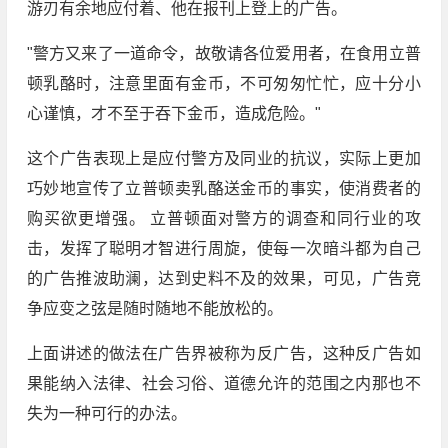
游刃有余地应付着、他在报刊上登上的广告。
"警方又来了一道命令，故敬请各位爱用者，在食用立普
顿乳酪时，注意里面有金币，不可匆匆忙忙，应十分小
心谨慎，才不至于吞下金币，造成危险。"
这个广告表现上是应付警方及同业的抗议，实际上更加
巧妙地宣传了立普顿卖乳酪送金币的事实，使消费者的
购买欲更增强。 立普顿面对警方的调查和同行业的攻
击，发挥了聪明才智进行周旋，使每一次暗斗都为自己
的广告推波助澜，达到史料不及的效果，可见，广告竞
争应变之弦是随时随地不能放松的。
上面讲述的做法在广告界被称为反广告，这种反广告如
果能纳入法律、社会习俗、道德允许的范围之内那也不
失为一种可行的办法。