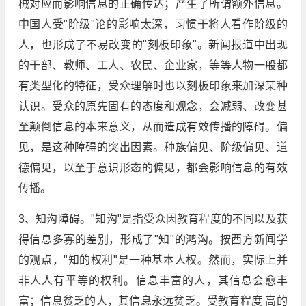
械对应而影响信息的正确传达；产生了所谓额外信息。
中国人受"阶级"论的影响太深，习惯于将人看作阶级的
人，也形成了不易改变的"刻板印象"。新闻报道中出现
的干部、教师、工人、农民、企业家，等等人物一般都
有类型化的特征，受众理解时也以刻板印象来加深某种
认识。受众的原先固有的态度和观念，会减弱、改变甚
至颠倒信息的本来意义，从而造成有效传播的障碍。偏
见，是这种障碍的突出因素。种族偏见、阶级偏见、道
德偏见，以至于意识形态的偏见，都会影响信息的有效
传播。
3、知沟障碍。"知沟"是指受众因教育程度的不同以及获
得信息多寡的差别，形成了"知"的鸿沟。按西方新闻学
的观点，"知的权利"是一种基本人权。然而，实际上并
非人人有平等的权利。信息丰富的人，其信息会愈丰
富；信息贫乏的人，其信息永远贫乏。受教育程度 高的