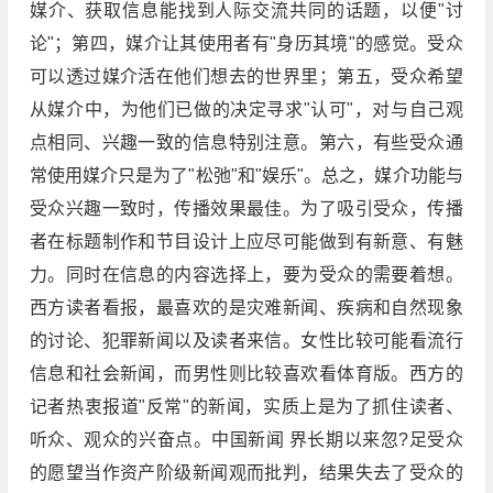
媒介、获取信息能找到人际交流共同的话题，以便"讨
论"；第四，媒介让其使用者有"身历其境"的感觉。受众
可以透过媒介活在他们想去的世界里；第五，受众希望
从媒介中，为他们已做的决定寻求"认可"，对与自己观
点相同、兴趣一致的信息特别注意。第六，有些受众通
常使用媒介只是为了"松弛"和"娱乐"。总之，媒介功能与
受众兴趣一致时，传播效果最佳。为了吸引受众，传播
者在标题制作和节目设计上应尽可能做到有新意、有魅
力。同时在信息的内容选择上，要为受众的需要着想。
西方读者看报，最喜欢的是灾难新闻、疾病和自然现象
的讨论、犯罪新闻以及读者来信。女性比较可能看流行
信息和社会新闻，而男性则比较喜欢看体育版。西方的
记者热衷报道"反常"的新闻，实质上是为了抓住读者、
听众、观众的兴奋点。中国新闻 界长期以来忽?足受众
的愿望当作资产阶级新闻观而批判，结果失去了受众的