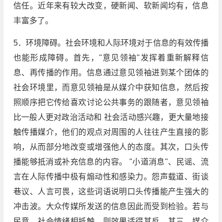
信任。近年来有较大改变，硬新闻、软新闻均有，信息
丰富多了。
5．环境障碍。社会环境和人际环境对于信息的有效传播
也能形成障碍。首先，"意见领袖"发挥着重新解释信
息、再传播的作用。信息通过意见领袖进到某个团体的
社会环境里，而意见领袖是从媒介中获知信息，然后按
照顺序把它传给喜欢讨论公共事务的跟随者，意见领袖
比一般人更对政治活动和 社会活动感兴趣，更大量地接
触传播媒介，他们的观点对周围的人往往产生直接的影
响，从而部分地改变或增强他人的态度。其次，口头传
播能够抵消或补充信息的内容。 "小道消息"、民谣、流
言在人际传播中极有煽动性和感染力。怨声载道、街谈
巷议、人言可畏，这些词语说明口头传播能产生强大的
冲击波。大众传媒所发送的信息因此而受到检验。若与
民意、社会情绪相抵触，则效果适得其反。其三，媒介