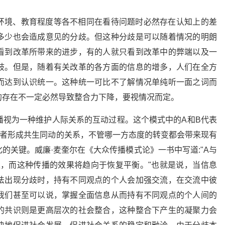
环境、教育程度等各不相同在看待问题时必然存在认知上的差
多少也会造成意见的分歧。但这种分歧是可以随着情况的明朗
看到改革所带来的进步，有的人就只看到改革中的弊端以及一
歧。但是，随着有关改革的各方面的信息的增多，人们在全方
而达到认识统一。这种统一可比不了解情况单纯听一面之词而
的存在不一定必然导致整合力下降，要视情况而定。
播视为一种维护人际关系的互动过程。这个模式中的A和B代表
三者形成共生同动的关系，不管哪一方态度的转变都会带来现有
的关键。威廉·麦奎尔在《大众传播模式论》一书中写道:"A与
生，而这种传播的效果将趋向于恢复平衡。"也就是说，当信息
法出现分歧时，持有不同观点的个人会加强交流，在交流中彼
我们甚至可以说，掌握全面信息从而持有不同观点的个人间的
的共识则是更高层次的社会整合，这种整合下产生的凝聚力会