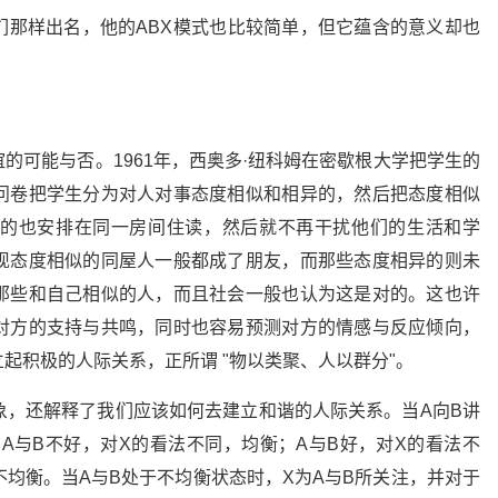
们那样出名，他的ABX模式也比较简单，但它蕴含的意义却也
的可能与否。1961年，西奥多·纽科姆在密歇根大学把学生的
问卷把学生分为对人对事态度相似和相异的，然后把态度相似
的也安排在同一房间住读，然后就不再干扰他们的生活和学
现态度相似的同屋人一般都成了朋友，而那些态度相异的则未
那些和自己相似的人，而且社会一般也认为这是对的。这也许
对方的支持与共鸣，同时也容易预测对方的情感与反应倾向，
起积极的人际关系，正所谓 "物以类聚、人以群分"。
象，还解释了我们应该如何去建立和谐的人际关系。当A向B讲
；A与B不好，对X的看法不同，均衡；A与B好，对X的看法不
不均衡。当A与B处于不均衡状态时，X为A与B所关注，并对于