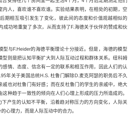
混合安排在几个房间里一起生活4个月，4个月后定期测定他们
室内人，喜欢谁不喜欢谁。实验结果表明，在相处的初期，空
后期相互吸引发生了变化，彼此间的态度和价值观越相似的
年内成功地重复了多次，从而支持了F.海德关于伙伴的赞成和伙
与F.Heider的海德平衡理论十分接近。但是，海德的模型
模型则是把认知平衡扩大到人际互动过程和群体关系。纽科姆
的感情、态度、信念有一定的联系和相互作用，因此人们的认
5年关于美国总统H.S. 杜鲁门解除D.麦克阿瑟的职务后不久
亲戚也对杜鲁门有好感；而在反杜鲁门的学生的亲戚中，绝大
由这种趋于一致性的倾向在人们心理上形成的压力所造成的。
压力下产生的认知不平衡，沿着趋对称压力的方向变化，人际关
身的心理力，而是人际互动中的合力。