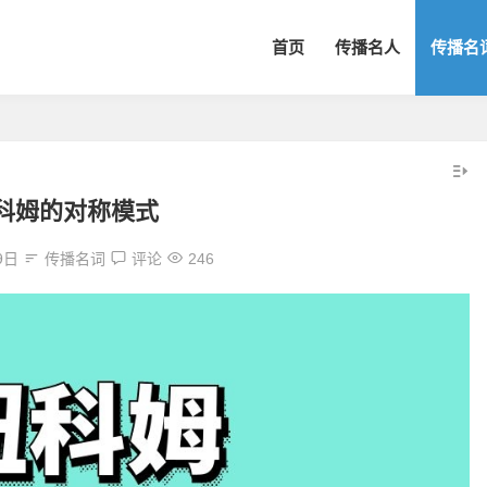
首页
传播名人
传播名
科姆的对称模式
9日
传播名词
评论
246