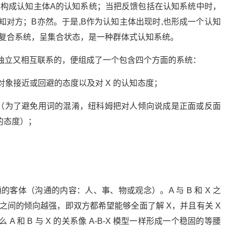
系构成认知主体A的认知系统；当把反馈包括在认知系统中时，
知对方；B亦然。于是,B作为认知主体出现时,也形成一个认知
个复合系统，呈集合状态，是一种群体式认知系统。
对独立又相互联系的，便组成了一个包含四个方面的系统：
作为一个对象接近或回避的态度以及对 X 的认知态度；
的情况（为了避免用词的混淆，纽科姆把对人倾向说成是正面或反面
的态度）；
的客体（沟通的内容：人、事、物或观念）。A 与 B 和 X 之
 X 之间的倾向越强，即双方都希望能够全面了解 X，并且有关 X
 A 和 B 与 X 的关系像 A-B-X 模型一样形成一个稳固的等腰