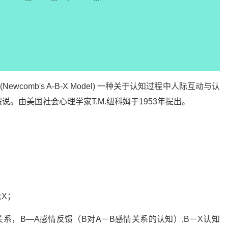
wcomb's A-B-X Model) 一种关于认知过程中人际互动与认
。由美国社会心理学家T.M.纽科姆于1953年提出。
象X；
知关系，B—A感情反馈（B对A－B感情关系的认知）,B－X认知