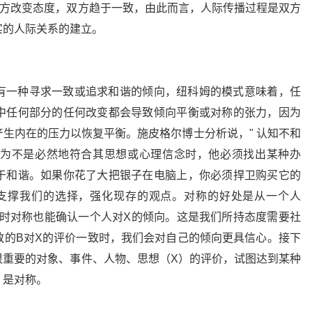
一方改变态度，双方趋于一致，由此而言，人际传播过程是双方
实的人际关系的建立。
有一种寻求一致或追求和谐的倾向，纽科姆的模式意味着，任
中任何部分的任何改变都会导致倾向平衡或对称的张力，因为
生内在的压力以恢复平衡。施皮格尔博士分析说，" 认知不和
为不是必然地符合其思想或心理信念时，他必须找出某种办
于和谐。如果你花了大把银子在电脑上，你必须捍卫购买它的
支撑我们的选择，强化现存的观点。对称的好处是从一个人
同时对称也能确认一个人对X的倾向。这是我们所持态度需要社
敬的B对X的评价一致时，我们会对自己的倾向更具信心。接下
很重要的对象、事件、人物、思想（X）的评价，试图达到某种
，是对称。