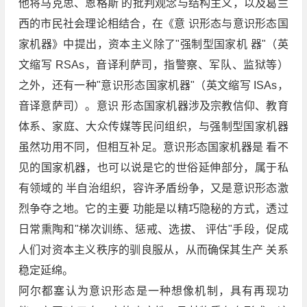
他将马克思、恩格斯 的批判观念与结构主义，以及葛兰
西的市民社会理论相结合，在《意 识形态与意识形态国
家机器》中提出，资本主义除了"强制型国家机 器"（英
文缩写 RSAs，音译利萨司，指警察、军队、监狱等）
之外，还有一种"意识形态国家机器"（英文缩写 ISAs，
音译意萨司）。意识 形态国家机器涉及宗教信仰、教育
体系、家庭、大众传媒等民问组织，与强制型国家机器
虽然功用不同，但相互补足。意识形态国家机器是 看不
见的国家机器，也可以说是它的世俗延伸部分，属于私
有领域的 半自治组织，容许矛盾纷争，又是意识形态激
烈争夺之地。它的主要 功能是以精巧隐秘的方式，透过
日常熏陶和"梯次训练、惩戒、选拔、 评估"手段，促成
人们对资本主义秩序的驯良服从，从而确保其生产 关系
稳定延绵。
阿尔都塞认为意识形态是一种想像机制，具有再现功