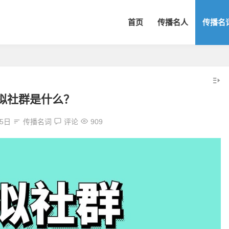
首页
传播名人
传播名
拟社群是什么？
25日
传播名词
评论
909