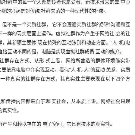
拟社群中的每一个人既是传者也是受者，新技术带来的去 中心
群的兴起是对传统 社群失落的一种现代性的补偿。
，但不是一个实质社群， 它不会遵循实质社群的那种沟通和互
在不一样的现实层面上运作。虚拟社群作为产生于网络社 会的社
，其新颖主要体 现在特殊的互动法则和动态方面。"人-机(电
"的直接互动不同的是，电脑是实现虚拟社群成员 互动的媒介。
社群存在方式、从形 式上看，网络所营造的群体环境确实带
主要依靠电脑中介实现互动。看似"人-机-人"的互动 关系，实质
作为一种真实的社群存在方式，其真实性主要表现在以下四个方
员和传播内容都来自于现 实社会，从本质上讲，网络社会是现
的真实性。
社群产生和赖以存在的 电子空间，它具有技术的真实性。