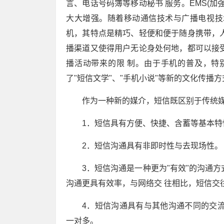
言、电话号码簿等移动秘书 服务。EMS(加
大大增强。随着移动通信技术与广播电视技
机，其特点是精巧、轻便和便于随身携带，
播渠道又使得用户无论身处何地，都可以接
播活动带来的限 制。由于手机的普及，特
了"短信文学"、"手机小说"等新的文化传播方
作为一种新的媒介，短信既区别于传统媒
1．短信具有方便、快捷、含蓄等基本特
2．短信沟通具有非即时性与去现场性。
3．短信沟通是一种更为"有效"的沟通
沟通更具有效率，与网络交 往相比，短信交
4．短信沟通具有与其他沟通不同的交
一对多。