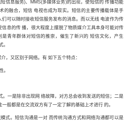
强短信息服务)、MMS(多媒体业务)的出现，使短信的 传播功能
术的融合，短信 电视也成为现实。短信的主要传播载体是手
人们可以随时接收短信服务发布的消息。而以无线 电波作为传
受信息的传 播，很大程度上摆脱了物质媒介工具本身可能对传
别是青年群体对短信的推崇，催生了新兴的 短信文化，产生
式。
介，又区别于网络。有 如下五个特点：
性。
方式。一是除非出现网 络故障，对方总会收到发送的短信；二是
往一般都是在交流双方有了一定了解的基础上才进行 的。
流模式。短信沟通是一对 而传统沟通方式和网络沟通都可以是