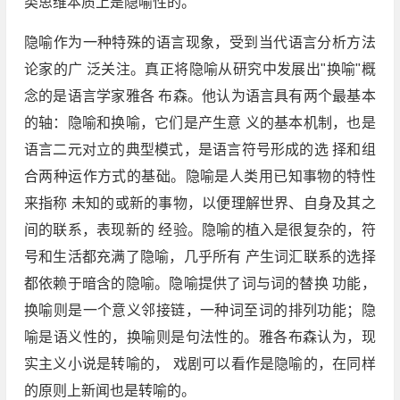
类思维本质上是隐喻性的。
隐喻作为一种特殊的语言现象，受到当代语言分析方法
论家的广 泛关注。真正将隐喻从研究中发展出"换喻"概
念的是语言学家雅各 布森。他认为语言具有两个最基本
的轴：隐喻和换喻，它们是产生意 义的基本机制，也是
语言二元对立的典型模式，是语言符号形成的选 择和组
合两种运作方式的基础。隐喻是人类用已知事物的特性
来指称 未知的或新的事物，以便理解世界、自身及其之
间的联系，表现新的 经验。隐喻的植入是很复杂的，符
号和生活都充满了隐喻，几乎所有 产生词汇联系的选择
都依赖于暗含的隐喻。隐喻提供了词与词的替换 功能，
换喻则是一个意义邻接链，一种词至词的排列功能；隐
喻是语义性的，换喻则是句法性的。雅各布森认为，现
实主义小说是转喻的， 戏剧可以看作是隐喻的，在同样
的原则上新闻也是转喻的。