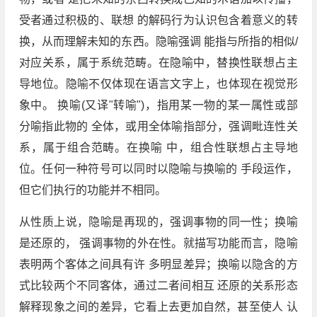
受者通过积极的、联想 的解码行为认识包含着意义的转
换，从而理解未知的东西。隐喻强调 能指与所指的相似/
对应关系，属于系统范畴。在隐喻中，替换性联想占主
导地位。隐喻不仅体现在语言文字上，也体现在视觉形
象中。 换喻(又译"转喻")，指用某一物的某一属性或部
分喻指此物的 全体，或用全体喻指部分，强调毗连性关
系，属于组合范畴。在换喻 中，组合性联想占主导地
位。任何一种符号可以同时以隐喻与换喻的 手段运作，
但它们执行的功能并不相同。
从性质上说，隐喻是再现的，强调事物的同一性；换喻
是还原的， 强调事物的外在性。就描写功能而言，隐喻
表明两个客体之间具有许 多明显差异；换喻以隐含的方
式比较两个不同客体，通过二者间相互 还原的关系形态
解释现象之间的差异，它看上去更加自然，甚至使人 认